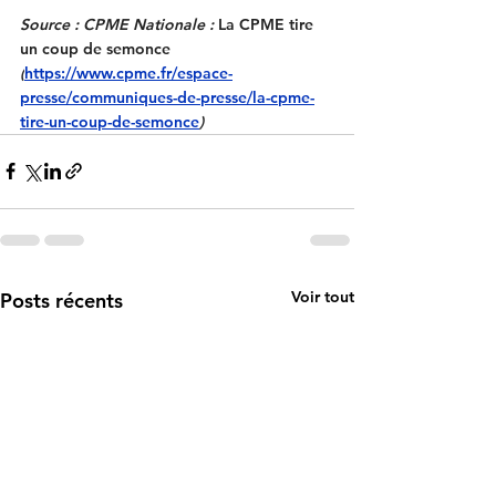
Source : CPME Nationale : 
La CPME tire 
un coup de semonce
(
https://www.cpme.fr/espace-
presse/communiques-de-presse/la-cpme-
tire-un-coup-de-semonce
)
Voir tout
Posts récents