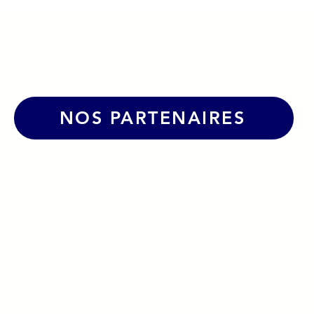
urs
le Grand Bol d'Air Pro à La
Caborde !
NOS PARTENAIRES