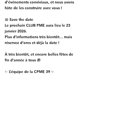
d’événements conviviaux
, et nous avons 
hâte de les construire avec vous !
📅 
Save the date
Le prochain
 CLUB PME
 aura lieu le 
23 
janvier 2026
. 
Plus d’informations très bientôt… mais 
réservez d’ores et déjà la date !
À très bientôt, et encore 
belles fêtes de 
fin d’année à tous
 🎁
✨ 
L’équipe de la CPME 39
 ✨