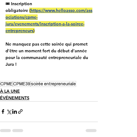
🎟️ 
Inscription 
obligatoire
(
https://www.helloasso.com/ass
ociations/cpme-
jura/evenements/inscription-a-la-soiree-
entrepreneurs
)
Ne manquez pas cette soirée qui promet 
d'être un moment fort du début d'année 
pour la communauté entrepreneuriale du 
Jura !
CPME
CPME39
soirée entrepreneuriale
À LA UNE
ÉVÉNEMENTS