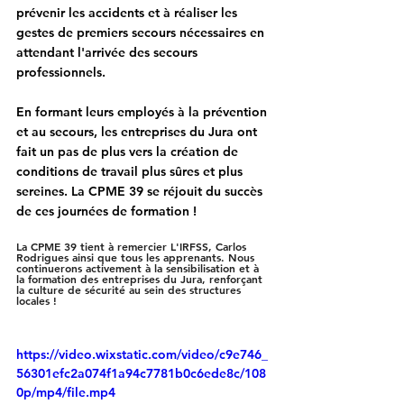
prévenir les accidents et à réaliser les 
gestes de premiers secours nécessaires
 en 
attendant l'arrivée des secours 
professionnels.
En formant leurs employés à la prévention 
et au secours, les entreprises du Jura ont 
fait un pas de plus vers la création de 
conditions de travail plus sûres et plus 
sereines. 
La CPME 39 se réjouit du succès 
de ces journées de formation
!
La CPME 39 tient à remercier L'IRFSS, Carlos 
Rodrigues ainsi que tous les apprenants. Nous 
continuerons activement à la sensibilisation et à 
la formation des entreprises du Jura, renforçant 
la culture de sécurité au sein des structures 
locales !
https://video.wixstatic.com/video/c9e746_
56301efc2a074f1a94c7781b0c6ede8c/108
0p/mp4/file.mp4