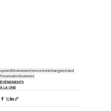
cpme39
évènement
rencontre
échanges
stand
forum
salon
business
ÉVÉNEMENTS
À LA UNE