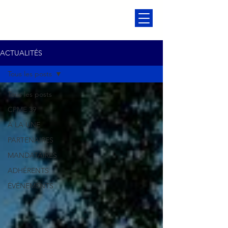
ACTUALITÉS
Tous les posts
Tous les posts
CPME 39
À LA UNE
PARTENAIRES
MANDATAIRES
ADHÉRENTS
ÉVÉNEMENTS