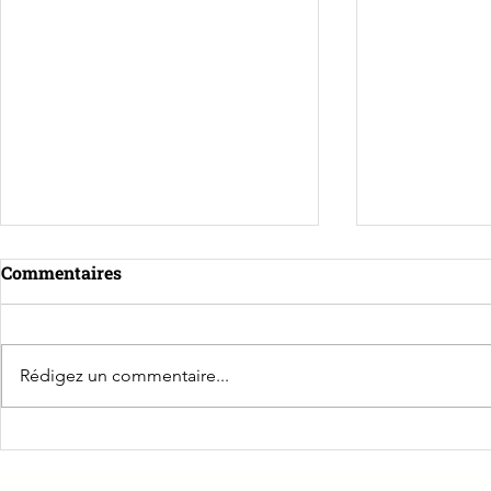
Commentaires
Rédigez un commentaire...
Rencontre avec Agnès
La CPME de
Suillot, Vice-présidente de
Entreprene