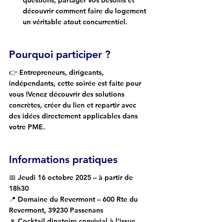
découvrir comment faire du logement 
un véritable atout concurrentiel.
Pourquoi participer ?
👉 
Entrepreneurs, dirigeants, 
indépendants
, cette soirée est faite pour 
vous !Venez découvrir des 
solutions 
concrètes
, 
créer du lien
 et repartir avec 
des 
idées directement applicables
 dans 
votre PME.
Informations pratiques
📅 
Jeudi 16 octobre 2025
 – à partir de 
18h30
📍 
Domaine du Revermont – 
600 Rte du 
Revermont, 39230 Passenans
🍷 
Cocktail dinatoire convivial
 à l’issue 