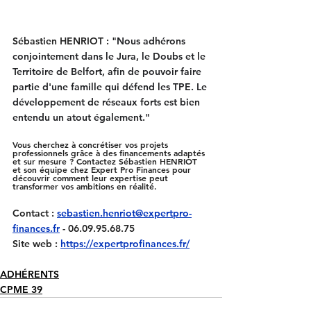
Sébastien HENRIOT : "
Nous adhérons 
conjointement dans le Jura, le Doubs et le 
Territoire de Belfort, afin de
 pouvoir faire 
partie d'une famille qui défend les TPE. 
Le 
développement de réseaux forts est bien 
entendu un atout également."
Vous cherchez à concrétiser vos projets 
professionnels grâce à des financements adaptés 
et sur mesure ? Contactez Sébastien HENRIOT 
et son équipe chez Expert Pro Finances pour 
découvrir comment leur expertise peut 
transformer vos ambitions en réalité.
Contact :
sebastien.henriot@expertpro-
finances.fr
 - 06.09.95.68.75
Site web :
https://expertprofinances.fr/
ADHÉRENTS
CPME 39