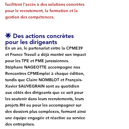
facilitent l’accès à des solutions concrètes 
pour le recrutement, la formation et la 
gestion des compétences.
🌟 Des actions concrètes 
pour les dirigeants
En un an, le partenariat entre la CPME39 
et France Travail a déjà montré son impact 
pour les TPE et PME jurassiennes. 
Stéphane NAGEOTTE 
accompagne nos 
Rencontres CPMEmploi à chaque édition, 
tandis que 
Claire NOMBLOT
 et 
François-
Xavier SAUVEGRAIN 
sont au quotidien 
aux côtés des dirigeants que ce soit pour 
les soutenir dans leurs recrutements, leurs 
projets RH ou pour les accompagner sur 
des dossiers plus complexes, formant ainsi 
une équipe 
engagée et réactive au service 
des entreprises.