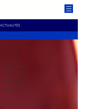
ACTUALITÉS
Tous les posts
Tous les posts
CPME 39
À LA UNE
PARTENAIRES
MANDATAIRES
ADHÉRENTS
ÉVÉNEMENTS