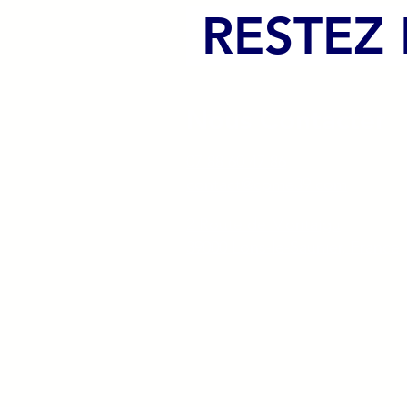
RESTEZ
Nous Contacter
07 88 60 47 86
contact@cpme39.com
2 Route de Montaigu
39000 Lons-le-Saunier, France