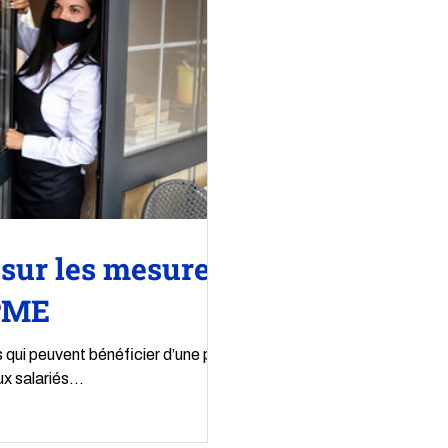
r sur les mesures
-PME
s qui peuvent bénéficier d’une prise
x salariés...