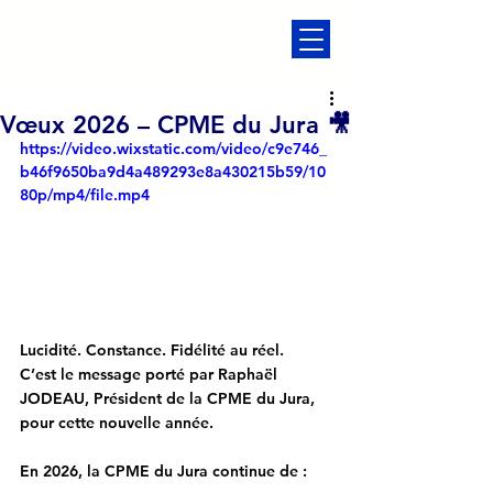
Vœux 2026 – CPME du Jura 🎥
https://video.wixstatic.com/video/c9e746_
b46f9650ba9d4a489293e8a430215b59/10
80p/mp4/file.mp4
Lucidité. Constance. Fidélité au réel.
C’est le message porté par 
Raphaël 
JODEAU
, Président de la CPME du Jura, 
pour cette nouvelle année.
En 2026, la CPME du Jura continue de :