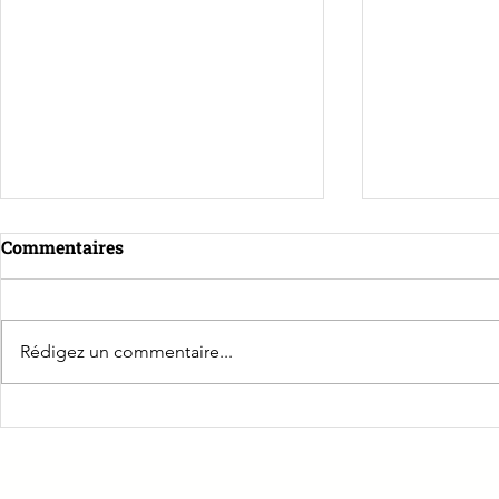
Commentaires
Rédigez un commentaire...
La pluie n'arrête pas la
🗓️ Save the
CPME 39 ! Retour sur notre
Bol d'Air Pr
soirée d'intégration 🎉
Caborde !