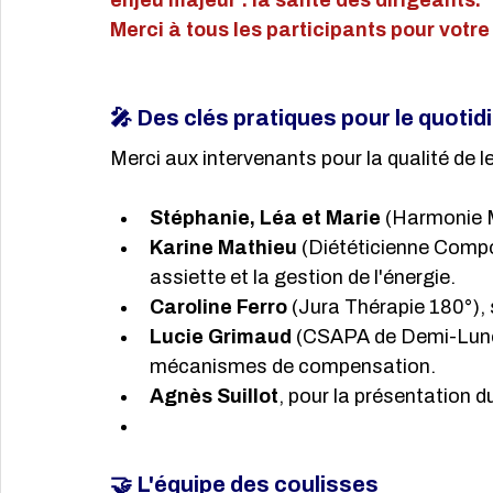
enjeu majeur : la santé des dirigeants.
Merci à tous les participants pour votr
🎤 Des clés pratiques pour le quotid
Merci aux intervenants pour la qualité de l
Stéphanie, Léa et Marie
 (Harmonie M
Karine Mathieu
 (Diététicienne Compor
assiette et la gestion de l'énergie.
Caroline Ferro
 (Jura Thérapie 180°),
Lucie Grimaud
 (CSAPA de Demi-Lune)
mécanismes de compensation.
Agnès Suillot
, pour la présentation du
🤝 L'équipe des coulisses