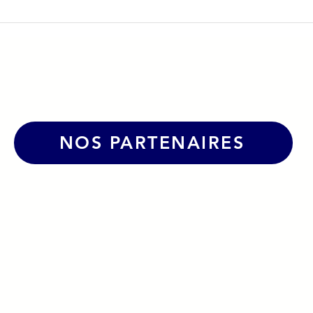
vient Les
☀️Une belle dynamique po
urs
le Grand Bol d'Air Pro à La
Caborde !
NOS PARTENAIRES