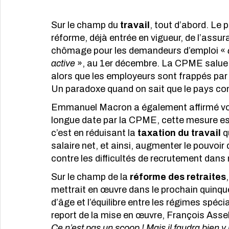
Sur le champ du 
travail
, tout d’abord. Le 
réforme, déjà entrée en vigueur, de l’ass
chômage pour les demandeurs d’emploi « 
active
 », au 1er décembre. La CPME salue c
alors que les employeurs sont frappés par
Un paradoxe quand on sait que le pays co
Emmanuel Macron a également affirmé voul
longue date par la CPME, cette mesure est
c’est en réduisant la
 taxation du travail
 
salaire net, et ainsi, augmenter le pouvoir 
contre les difficultés de recrutement da
Sur le champ de la 
réforme des retraites
mettrait en œuvre dans le prochain quinq
d’âge et l’équilibre entre les régimes spéci
report de la mise en œuvre, François Assel
Ce n’est pas un scoop ! Mais il faudra bien y