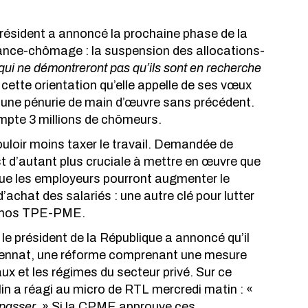
président a annoncé la prochaine phase de la 
urance-chômage : la suspension des allocations-
qui ne démontreront pas qu’ils sont en recherche 
ette orientation qu’elle appelle de ses vœux 
 une pénurie de main d’œuvre sans précédent. 
mpte 3 millions de chômeurs. 
oir moins taxer le travail. Demandée de 
 d’autant plus cruciale à mettre en œuvre que 
que les employeurs pourront augmenter le 
d’achat des salariés : une autre clé pour lutter 
ns nos TPE-PME. 
, le président de la République a annoncé qu’il 
uennat, une réforme comprenant une mesure 
aux et les régimes du secteur privé. Sur ce 
in a réagi au micro de RTL mercredi matin : « 
 passer. 
» Si la CPME approuve ces 