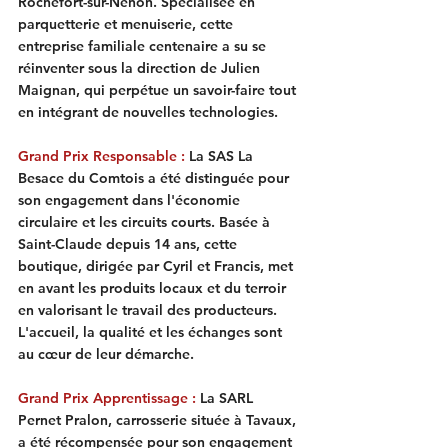
Rochefort-sur-Nenon. Spécialisée en 
parquetterie et menuiserie, cette 
entreprise familiale centenaire a su se 
réinventer sous la direction de Julien 
Maignan, qui perpétue un savoir-faire tout 
en intégrant de nouvelles technologies.
Grand Prix Responsable
 :
 La SAS La 
Besace du Comtois a été distinguée pour 
son engagement dans l'économie 
circulaire et les circuits courts. Basée à 
Saint-Claude depuis 14 ans, cette 
boutique, dirigée par Cyril et Francis, met 
en avant les produits locaux et du terroir 
en valorisant le travail des producteurs. 
L'accueil, la qualité et les échanges sont 
au cœur de leur démarche.
Grand Prix Apprentissage
 :
 La SARL 
Pernet Pralon, carrosserie située à Tavaux, 
a été récompensée pour son engagement 