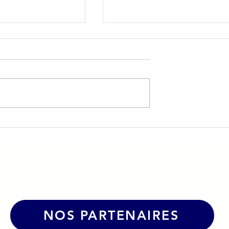
 & André Le
🤝 La CPME39 et l'
 partenariat
Association La Demi-Lun
ur dynamiser le
s’unissent autour des enj
humains en entreprise
NOS PARTENAIRES