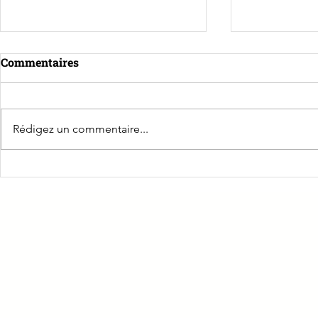
Commentaires
Rédigez un commentaire...
☕️ Les Petits Déj' Pro
🔗 CPME 39
Groupe : Un
PRÉVOIR Jura : Le rendez-
renforcé po
vous incontournable des
Jura !
TNS à Lons-le-Saunier