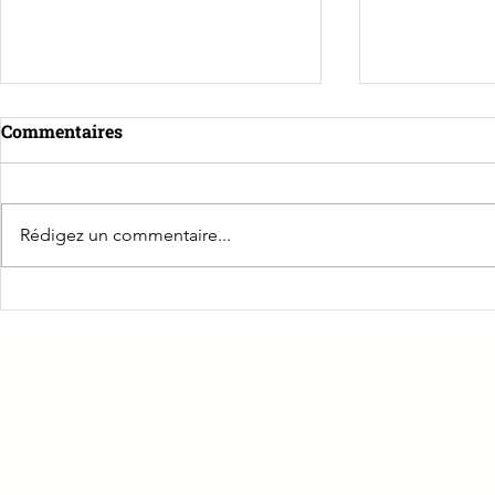
Commentaires
Rédigez un commentaire...
☕️ Les Petits Déj' Pro
Retour sur 
Sauveteur S
PRÉVOIR Jura : Le rendez-
Travail
vous incontournable des
TNS à Lons-le-Saunier