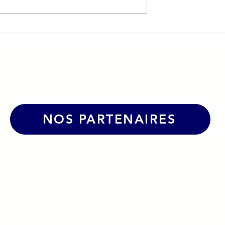
 & André Le
🤝 La CPME39 et l'
 partenariat
Association La Demi-Lun
ur dynamiser le
s’unissent autour des enj
humains en entreprise
NOS PARTENAIRES