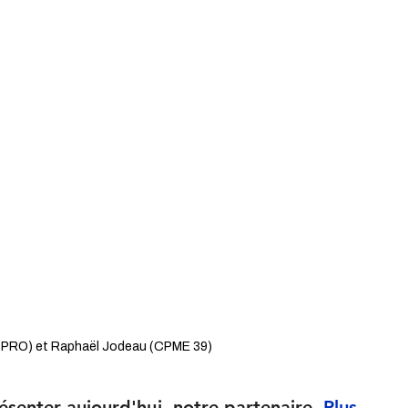
e PRO) et Raphaël Jodeau (CPME 39)
senter aujourd'hui, notre partenaire, 
Plus 