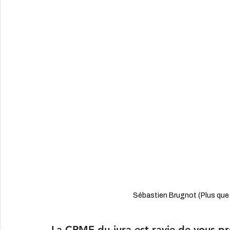
Sébastien Brugnot (Plus qu
La CPME du jura est ravie de vous pré