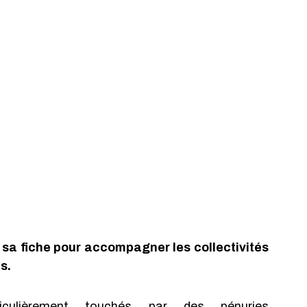
 sa fiche pour accompagner les collectivités 
s.
culièrement touchés par des pénuries 