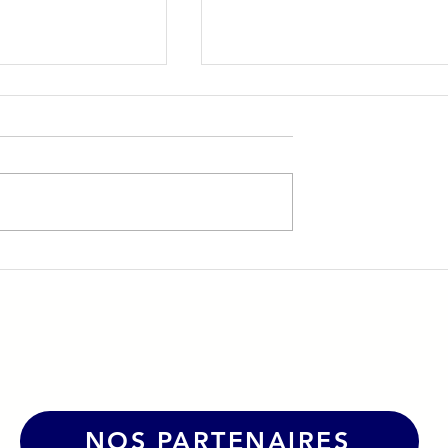
vient Les
☀️Une belle dynamique po
urs
le Grand Bol d'Air Pro à La
Caborde !
NOS PARTENAIRES