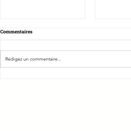
Commentaires
Rédigez un commentaire...
Rencontre avec Agnès
La CPME de
Suillot, Vice-présidente de
Entreprene
la CPAM