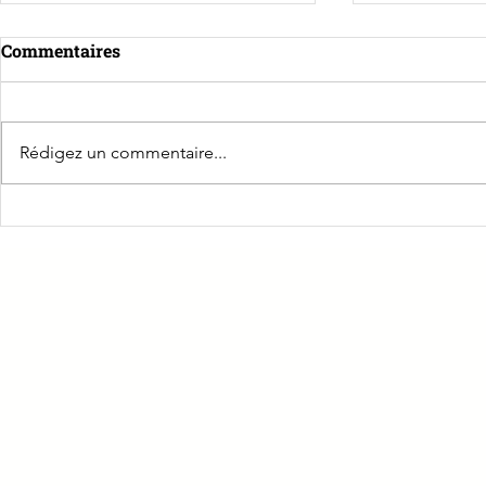
Commentaires
Rédigez un commentaire...
☕️ Les Petits Déj' Pro
🔗 CPME 39
Groupe : Un
PRÉVOIR Jura : Le rendez-
renforcé po
vous incontournable des
Jura !
TNS à Lons-le-Saunier