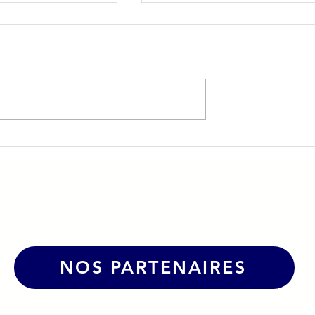
 & André Le
🤝 La CPME39 et l'
 partenariat
Association La Demi-Lun
ur dynamiser le
s’unissent autour des enj
humains en entreprise
NOS PARTENAIRES