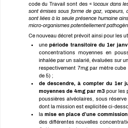
code du Travail sont des « l
ocaux dans le
sont émises sous forme de gaz, vapeurs, aé
sont liées à la seule présence humaine ains
micro-organismes potentiellement pathogène
Ce nouveau décret prévoit ainsi pour les uti
une 
période transitoire du 1er jan
concentrations moyennes en poussiè
inhalée par un salarié, évaluées sur u
respectivement 7mg par mètre cube d’a
de 5) ;
de descendre, à compter du 1er ju
moyennes de 4mg par m3 
pour les 
poussières alvéolaires, sous réserv
dont la mission est explicitée ci-desso
la 
mise en place d’une commission
des différentes nouvelles concentrat