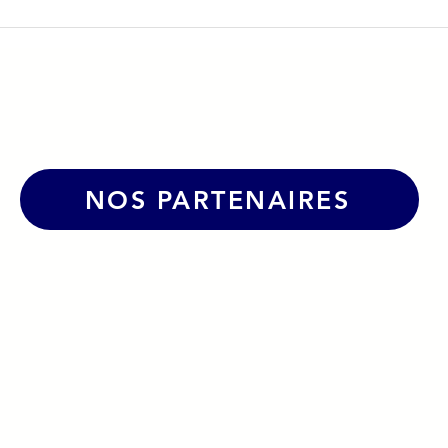
vient Les
☀️Une belle dynamique po
urs
le Grand Bol d'Air Pro à La
Caborde !
NOS PARTENAIRES