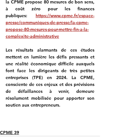
la CPME propose 80 mesures de bon sens, 
à coût zéro pour les finances 
publiques:
https://www.cpme.fr/espace-
presse/communiques-de-presse/la-cpme-
propose-80-mesures-pour-mettre-fin-a-la-
complexite-administrative
Les résultats alarmants de ces études 
mettent en lumière les défis pressants et 
une réalité économique difficile auxquels 
font face les dirigeants de très petites 
entreprises (TPE) en 2024. La CPME, 
consciente de ces enjeux et des prévisions 
de défaillances à venir, demeure 
résolument mobilisée pour apporter son 
soutien aux entrepreneurs. 
CPME 39