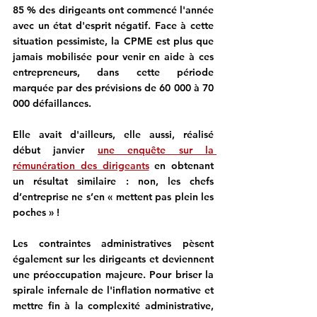
85 % des dirigeants ont commencé l'année 
avec un état d'esprit négatif. Face à cette 
situation pessimiste, 
la CPME est plus que 
jamais mobilisée pour venir en aide à ces 
entrepreneurs,
 dans cette période 
marquée par des prévisions de 60 000 à 70 
000 défaillances.
Elle avait d'ailleurs, elle aussi, réalisé 
début janvier 
une enquête sur la 
rémunération des dirigeants
 en obtenant 
un résultat similaire :
non, les chefs 
d’entreprise ne s’en « mettent pas plein les 
poches » !
Les contraintes administratives pèsent 
également sur les dirigeants et deviennent 
une préoccupation majeure. 
Pour briser la 
spirale infernale de l'inflation normative et 
mettre fin à la complexité administrative, 