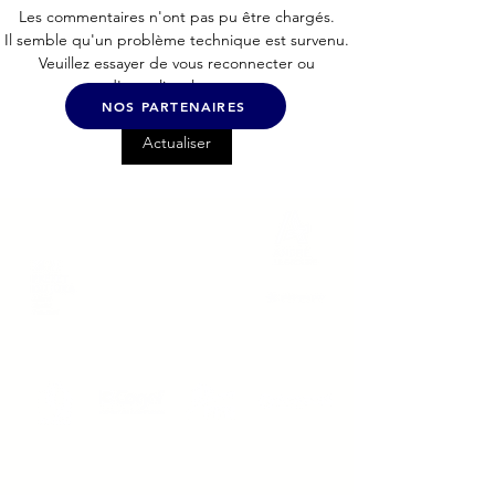
Les commentaires n'ont pas pu être chargés.
TFT – Trajectoir
🏠 Logement jeunes :
Il semble qu'un problème technique est survenu.
Veuillez essayer de vous reconnecter ou
Formations Tech
une nouvelle opportunité
d'actualiser la page.
former, accomp
de location à Dole !
NOS PARTENAIRES
produire au ser
l'industrie
Actualiser