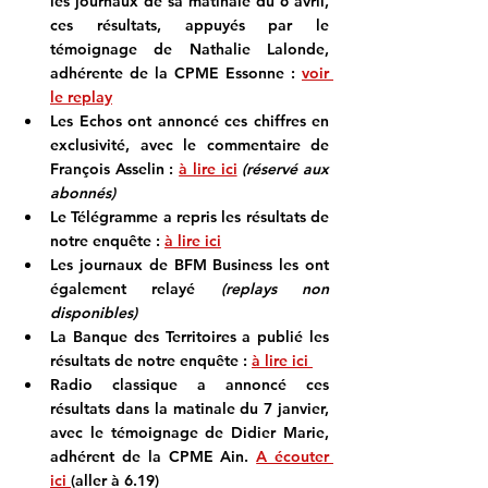
les journaux de sa matinale du 6 avril, 
ces résultats, appuyés par le 
témoignage de 
Nathalie Lalonde
, 
adhérente de la CPME Essonne : 
voir 
le replay
Les Echos
 ont annoncé ces chiffres en 
exclusivité, avec le commentaire de 
François Asselin 
: 
à lire ici
(réservé aux 
abonnés)
Le Télégramme
 a repris les résultats de 
notre enquête : 
à lire ici
Les journaux de 
BFM Business
 les ont 
également relayé 
(replays non 
disponibles)
La 
Banque des Territoires
a publié les 
résultats de notre enquête : 
à lire ici 
Radio classique
 a annoncé ces 
résultats dans la matinale du 7 janvier, 
avec le témoignage de 
Didier Marie
, 
adhérent de la CPME Ain. 
A écouter 
ici 
(aller à 6.19) 