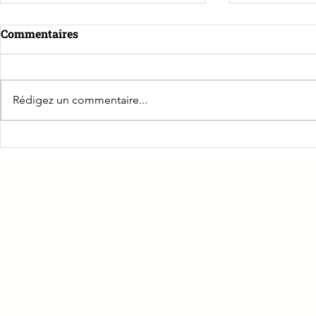
Commentaires
Rédigez un commentaire...
Retour sur nos formations
🏠 Logement
Sauveteur Secouriste du
nouvelle op
Travail
location à D