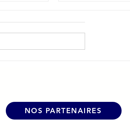
 jeunes : une
TFT – Trajectoire
Formations Techniques :
portunité de
former, accompagner et
ole !
produire au service de
l'industrie
NOS PARTENAIRES