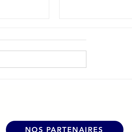
nos formations
🏠 Logement jeunes : une
ecouriste du
nouvelle opportunité de
location à Dole !
NOS PARTENAIRES