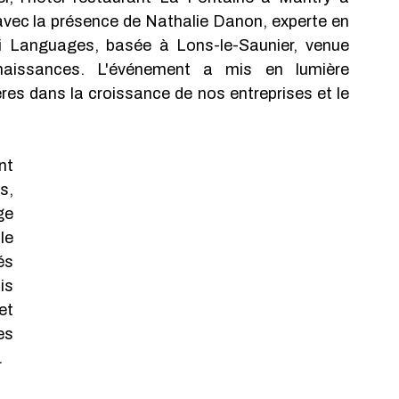
 avec la présence de Nathalie Danon, experte en 
i Languages, basée à Lons-le-Saunier, venue 
aissances. L'événement a mis en lumière 
res dans la croissance de nos entreprises et le 
t 
, 
e 
e 
s 
s 
t 
s 
.