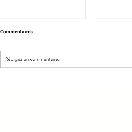
Commentaires
Rédigez un commentaire...
☀️Une belle dynamique pour
Retour sur 
Sauveteur S
le Grand Bol d'Air Pro à La
Travail
Caborde !