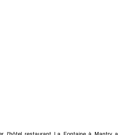
er, l'hôtel restaurant La Fontaine à Mantry a 