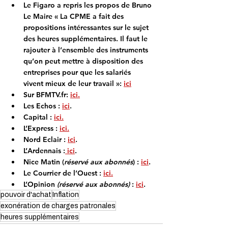
Le Figaro
 a repris les propos de Bruno 
Le Maire « La CPME a fait des 
propositions intéressantes sur le sujet 
des heures supplémentaires. Il faut le 
rajouter à l’ensemble des instruments 
qu’on peut mettre à disposition des 
entreprises pour que les salariés 
vivent mieux de leur travail »: 
ici
Sur 
BFMTV.fr
: 
ici.
Les Echos 
: 
ici
. 
Capital
 :
ici.
L’Express
 : 
ici.
Nord Eclair
 : 
ici
. 
L’Ardennais
 :
 ici
.
Nice Matin
 (
réservé aux abonnés
) : 
ici
.
Le Courrier de l’Ouest 
: 
ici.
L’Opinion
 (réservé aux abonnés) 
: 
ici
. 
pouvoir d'achat
Inflation
exonération de charges patronales
heures supplémentaires