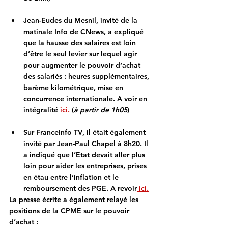
Jean-Eudes du Mesnil
, invité de la 
matinale Info de 
CNews
, a expliqué 
que la hausse des salaires est loin 
d’être le seul levier sur lequel agir 
pour augmenter le pouvoir d’achat 
des salariés : heures supplémentaires, 
barème kilométrique, mise en 
concurrence internationale. A voir en 
intégralité 
ici.
 (
à partir de 1h05
)
Sur 
FranceInfo TV
, il était également 
invité par Jean-Paul Chapel à 8h20. Il 
a indiqué que l’Etat devait aller plus 
loin pour aider les entreprises, prises 
en étau entre l’inflation et le 
remboursement des PGE. A revoir
 ici.
La presse écrite a également relayé les 
positions de la CPME sur le pouvoir 
d’achat :