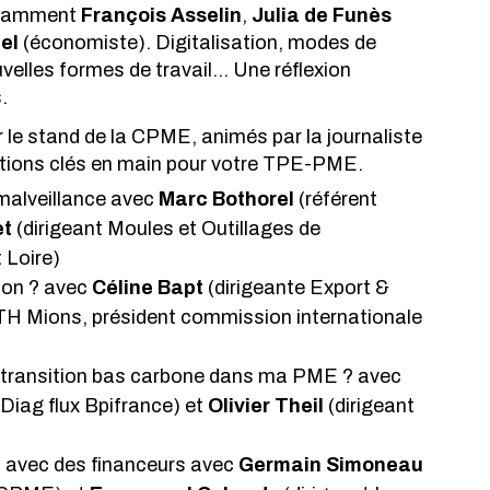
otamment 
François Asselin
, 
Julia de Funès
el
 (économiste). Digitalisation, modes de 
elles formes de travail… Une réflexion 
.
r le stand de la CPME, animés par la journaliste 
utions clés en main pour votre TPE-PME.
malveillance avec 
Marc Bothorel
 (référent 
et
 (dirigeant Moules et Outillages de 
Loire)
ion ? avec 
Céline Bapt
 (dirigeante Export & 
TH Mions, président commission internationale 
transition bas carbone dans ma PME ? avec 
 Diag flux Bpifrance) et 
Olivier Theil
 (dirigeant 
n avec des financeurs avec 
Germain Simoneau 