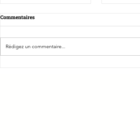
Commentaires
Rédigez un commentaire...
Rencontre avec Agnès
La CPME de
Suillot, Vice-présidente de
Entreprene
la CPAM