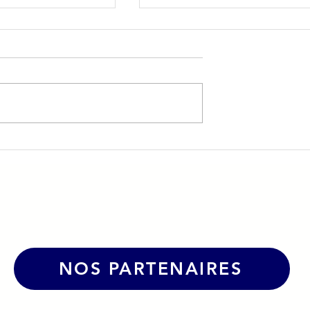
vient Les
☀️Une belle dynamique po
urs
le Grand Bol d'Air Pro à La
Caborde !
NOS PARTENAIRES