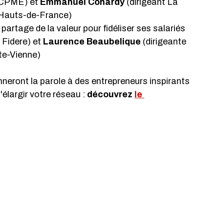
CPME) et 
Emmanuel Cohardy
 (dirigeant La 
 Hauts-de-France)
 partage de la valeur pour fidéliser ses salariés 
 Fidere) et
 Laurence Beaubelique
 (dirigeante 
te-Vienne)
neront la parole à des entrepreneurs inspirants 
largir votre réseau : 
découvrez 
le 