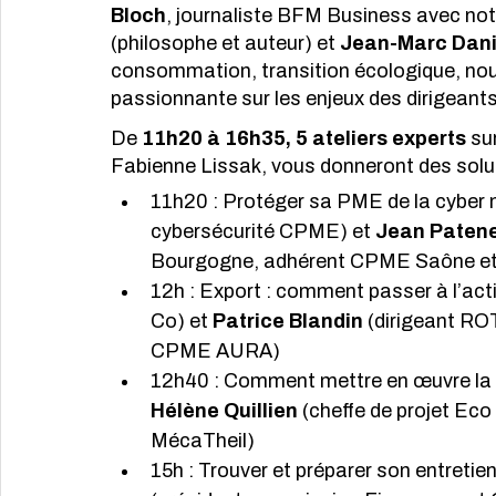
Bloch
, journaliste BFM Business avec n
(philosophe et auteur) et 
Jean-Marc Dani
consommation, transition écologique, nouv
passionnante sur les enjeux des dirigeants
De 
11h20 à 16h35, 5 ateliers experts
 su
Fabienne Lissak, vous donneront des sol
11h20 : Protéger sa PME de la cyber 
cybersécurité CPME) et 
Jean Paten
Bourgogne, adhérent CPME Saône et 
12h : Export : comment passer à l’act
Co) et 
Patrice Blandin
 (dirigeant RO
CPME AURA)
12h40 : Comment mettre en œuvre la 
Hélène Quillien
 (cheffe de projet Eco
MécaTheil)
15h : Trouver et préparer son entretie