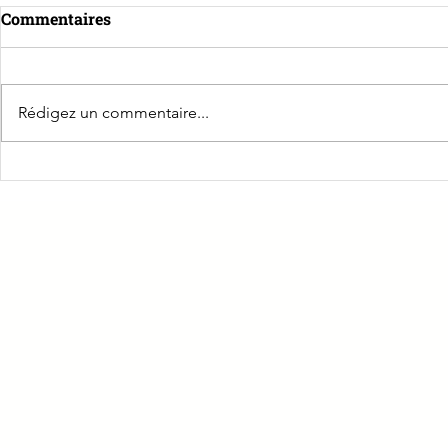
Commentaires
Rédigez un commentaire...
Découvrez Rémi
🎖️ Bienven
VAUCHEREY, expert du
de Swarte :
financement au service des
service de
professionnels
jurassienne