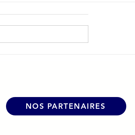
ue à Anne-Sophie
🌍 Jambo Ya Mama : le fo
 l'expertise RH au
truck qui fait voyager les
s TPE et PME
papilles… et le Jura !
s
NOS PARTENAIRES