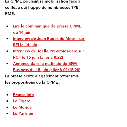
La CPME poursuit sa mobilisation face à 
ce fléau qui frappe de nombreuses TPE-
PME.
Lire le communiqué de presse CPME 
du 14 juin
Interview de Jean-Eudes du Mesnil sur 
RFI le 14 juin
Interview de Joëlle Prévot-Madère sur 
RCF le 15 juin (aller à 8.22)
Annonce dans la matinale de BFM 
Business du 15 juin (aller à 01:15:28)
La presse écrite a également retransmis 
les propositions de la CPME :
France Info
Le Figaro
Le Monde
Le Parisien