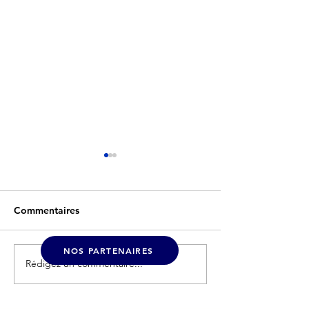
Commentaires
NOS PARTENAIRES
Rédigez un commentaire...
La CPME devient Les
☀️Une belle dy
Entrepreneurs
pour le Grand B
Pro à La Cabord