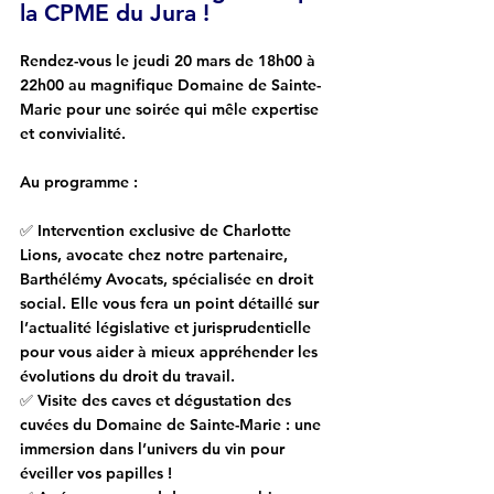
la CPME du Jura !
Rendez-vous le jeudi 20 mars de 18h00 à 
22h00
 au magnifique 
Domaine de Sainte-
Marie
 pour une soirée qui mêle expertise 
et convivialité.
Au programme :
✅ 
Intervention exclusive
 de 
Charlotte 
Lions
, avocate chez notre partenaire, 
Barthélémy Avocats, spécialisée en droit 
social. Elle vous fera un point détaillé sur 
l’actualité législative et jurisprudentielle 
pour vous aider à mieux appréhender les 
évolutions du droit du travail.
✅ 
Visite des caves et dégustation
 des 
cuvées du Domaine de Sainte-Marie : une 
immersion dans l’univers du vin pour 
éveiller vos papilles !