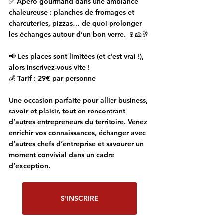
✅ 
Apéro gourmand
 dans une ambiance 
chaleureuse : planches de fromages et 
charcuteries, pizzas… de quoi prolonger 
les échanges autour d’un bon verre. 🍷🧀🥂
📢 
Les places sont limitées
 (et c'est vrai !), 
alors inscrivez-vous vite !
💰 
Tarif : 29€ par personne
Une occasion parfaite pour allier business, 
savoir et plaisir, tout en rencontrant 
d’autres entrepreneurs du territoire. Venez 
enrichir vos connaissances, échanger avec 
d’autres chefs d’entreprise et savourer un 
moment convivial dans un cadre 
d’exception.
S'INSCRIRE