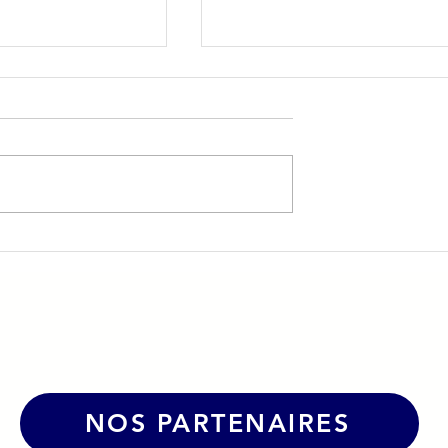
nos formations
🏠 Logement jeunes : une
ecouriste du
nouvelle opportunité de
location à Dole !
NOS PARTENAIRES