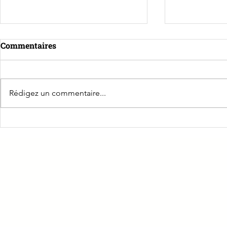
Commentaires
Rédigez un commentaire...
☀️Une belle dynamique pour
Retour sur 
Sauveteur S
le Grand Bol d'Air Pro à La
Travail
Caborde !