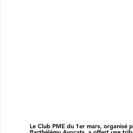
Le Club PME du 1er mars, organisé p
Barthélémy Avocats, a offert une tri