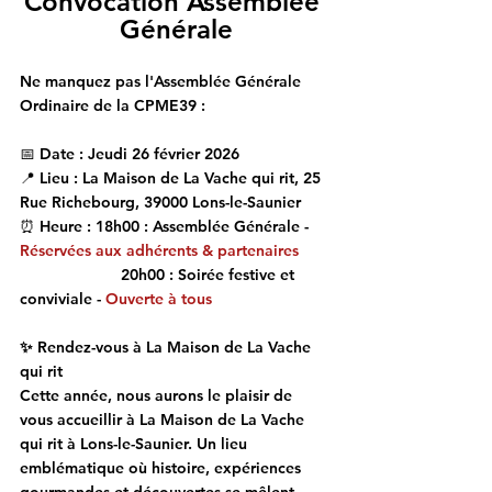
Convocation Assemblée 
Générale
Ne manquez pas l'Assemblée Générale 
Ordinaire de la CPME39 :
📅 Date : 
Jeudi 26 février 2026
📍 Lieu : 
La Maison de La Vache qui rit
, 25 
Rue Richebourg, 39000 Lons-le-Saunier
⏰ Heure : 
18h00 : Assemblée Générale - 
Réservées aux adhérents & partenaires 
		   20h00 : Soirée festive et 
conviviale - 
Ouverte à tous
✨ Rendez-vous à La Maison de La Vache 
qui rit
Cette année, nous aurons le plaisir de 
vous accueillir à La Maison de La Vache 
qui rit à Lons-le-Saunier. Un lieu 
emblématique où histoire, expériences 
gourmandes et découvertes se mêlent 