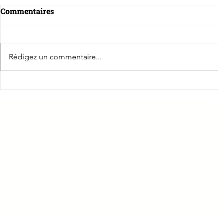
Commentaires
Rédigez un commentaire...
Rencontre avec Agnès
La CPME de
Suillot, Vice-présidente de
Entreprene
la CPAM