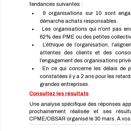
tendances suivantes :
 9 organisations sur 10 sont engagées ou sur le point de s’engager dans une 
démarche achats responsables. 
 Les organisations qui n’ont pas encore de stratégie achats responsables sont à 
62% des PME ou des petites collectivi
 L’éthique de l’organisation, l’alignement avec sa raison d’être et la réponse aux 
attentes des clients et des conso
l’engagement des organisations privé
 En ce qui concerne les délais de paiement, l’OBSAR note un retour aux valeurs 
constatées il y a 2 ans pour les reta
grandes entreprises.
Consultez les résultats
Une analyse spécifique des réponses app
prochainement réalisée et ses résult
CPME/OBSAR organisé le 30 mars. A vos