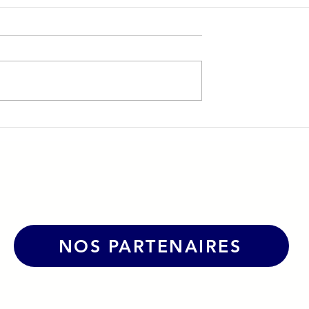
vient Les
☀️Une belle dynamique po
urs
le Grand Bol d'Air Pro à La
Caborde !
NOS PARTENAIRES