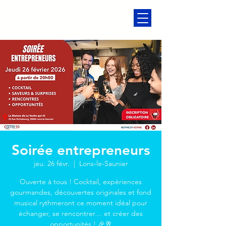
Soirée entrepreneurs
jeu. 26 févr.
  |  
Lons-le-Saunier
Ouverte à tous ! Cocktail, expériences
gourmandes, découvertes originales et fond
musical rythmeront ce moment idéal pour
échanger, se rencontrer… et créer des
opportunités ! 🎉🥂