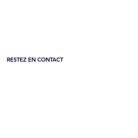
RESTEZ EN CONTACT
Nous Contacter
LinkedIn
07 88 60 47 86
contact@cpme39.com
Facebook
2 Route de Montaigu
39000 Lons-le-Saunier, France