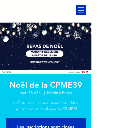
Noël de la CPME39
mar. 16 déc.
  |  
Melting Potes
✨ Clôturons l’année ensemble : Noël
gourmand et festif avec la CPME39
Les inscriptions sont closes