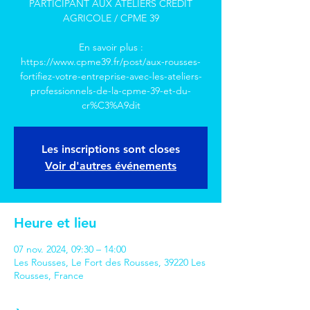
PARTICIPANT AUX ATELIERS CRÉDIT
AGRICOLE / CPME 39
En savoir plus :
https://www.cpme39.fr/post/aux-rousses-
fortifiez-votre-entreprise-avec-les-ateliers-
professionnels-de-la-cpme-39-et-du-
cr%C3%A9dit
Les inscriptions sont closes
Voir d'autres événements
Heure et lieu
07 nov. 2024, 09:30 – 14:00
Les Rousses, Le Fort des Rousses, 39220 Les
Rousses, France