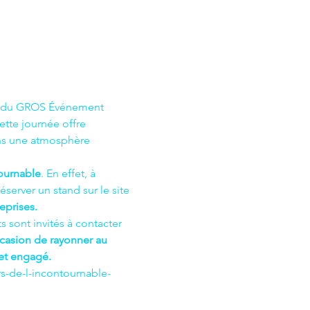
on du GROS Événement 
tte journée offre 
ns une atmosphère 
ournable
. En effet, à 
erver un stand sur le site 
eprises.
sont invités à contacter 
casion de rayonner au 
et engagé.
rs-de-l-incontournable-