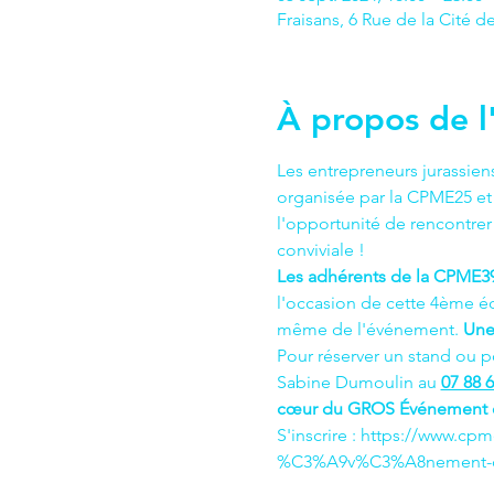
Fraisans, 6 Rue de la Cité d
À propos de 
Les entrepreneurs jurassie
organisée par la CPME25 et 
l'opportunité de rencontre
conviviale ! 
Les adhérents de la CPME39
l'occasion de cette 4ème éd
même de l'événement. 
Une 
Pour réserver un stand ou p
Sabine Dumoulin au 
07 88 6
cœur du GROS Événement et 
S'inscrire : https://www.cp
%C3%A9v%C3%A8nement-d