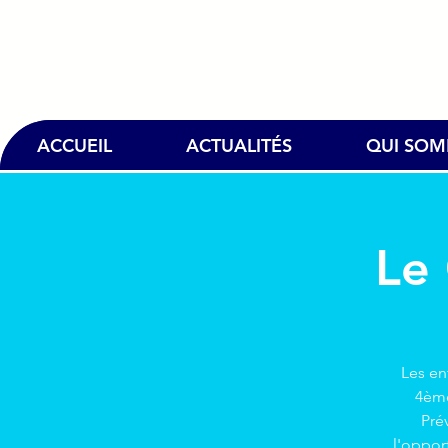
ACCUEIL
ACTUALITÉS
QUI SO
Le
Les en
4ème
Pré
l'oppor