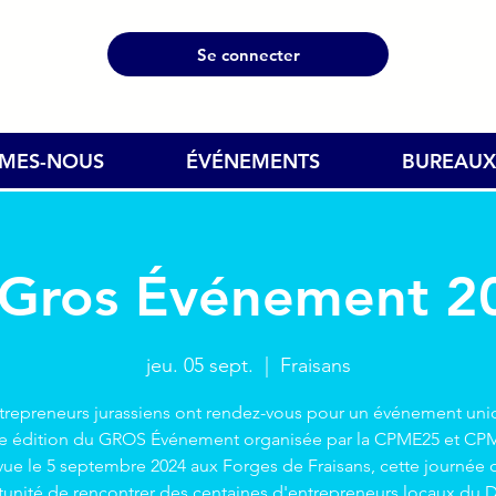
Se connecter
MMES-NOUS
ÉVÉNEMENTS
BUREAUX
 Gros Événement 2
jeu. 05 sept.
  |  
Fraisans
trepreneurs jurassiens ont rendez-vous pour un événement uniq
 édition du GROS Événement organisée par la CPME25 et CP
vue le 5 septembre 2024 aux Forges de Fraisans, cette journée o
tunité de rencontrer des centaines d'entrepreneurs locaux du 