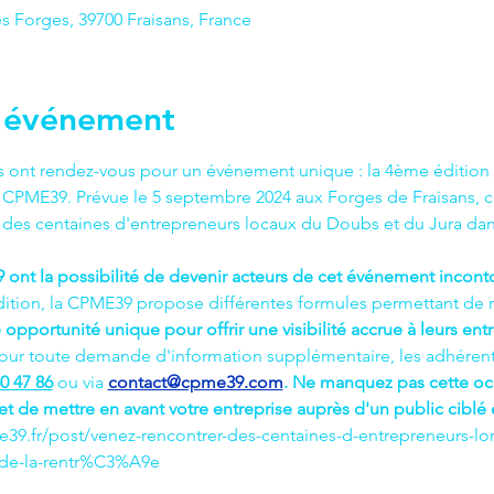
es Forges, 39700 Fraisans, France
l'événement
ns ont rendez-vous pour un événement unique : la 4ème éditi
CPME39. Prévue le 5 septembre 2024 aux Forges de Fraisans, ce
r des centaines d'entrepreneurs locaux du Doubs et du Jura da
 ont la possibilité de devenir acteurs de cet événement incont
ition, la CPME39 propose différentes formules permettant de rés
opportunité unique pour offrir une visibilité accrue à leurs entr
our toute demande d'information supplémentaire, les adhérents 
0 47 86
 ou via 
contact@cpme39.com
. Ne manquez pas cette oc
de mettre en avant votre entreprise auprès d'un public ciblé 
me39.fr/post/venez-rencontrer-des-centaines-d-entrepreneurs-lo
e-la-rentr%C3%A9e