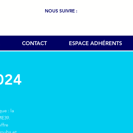
NOUS SUIVRE :
CONTACT
ESPACE ADHÉRENTS
024
ue : la
ME39.
ffre
Doubs et