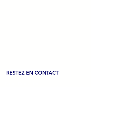
RESTEZ EN CONTACT
Nous Contacter
LinkedIn
07 88 60 47 86
contact@cpme39.com
Facebook
2 Route de Montaigu
39000 Lons-le-Saunier, France