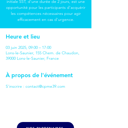
initiale SST, d'une durée de 2 jours, est une
opportunité pour les participants d'acquérir
les compétences nécessaires pour agir
efficacement en cas d'urgence.
Heure et lieu
03 juin 2025, 09:00 – 17:00
Lons-le-Saunier, 155 Chem. de Chaudon,
39000 Lons-le-Saunier, France
À propos de l'événement
S'inscrire : contact@cpme39.com