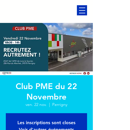
Club PME du 22
Novembre
ven. 22 nov.
  |  
Perrigny
Les inscriptions sont closes
Voir d'autres événements