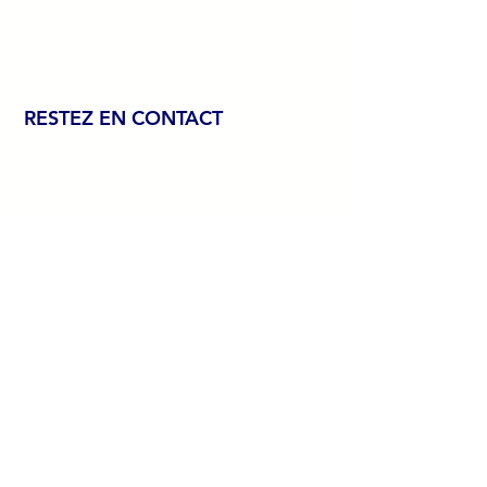
RESTEZ EN CONTACT
Nous Contacter
LinkedIn
07 88 60 47 86
contact@cpme39.com
Facebook
2 Route de Montaigu
39000 Lons-le-Saunier, France