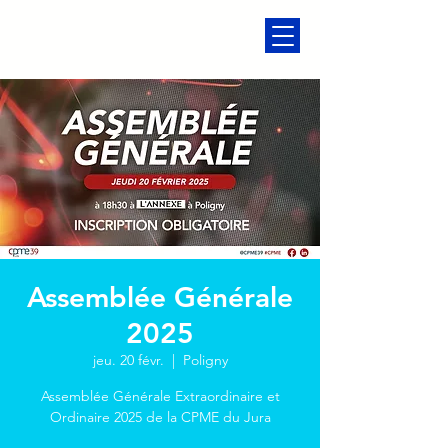
Assemblée Générale
2025
jeu. 20 févr.
  |  
Poligny
Assemblée Générale Extraordinaire et
Ordinaire 2025 de la CPME du Jura