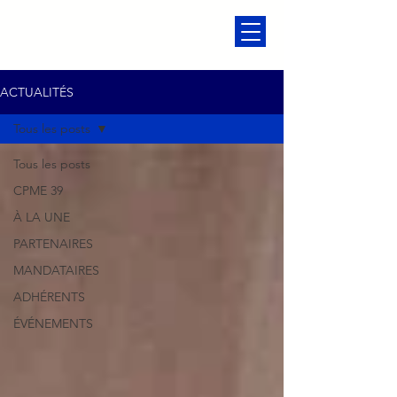
ACTUALITÉS
Tous les posts
Tous les posts
CPME 39
À LA UNE
PARTENAIRES
MANDATAIRES
ADHÉRENTS
ÉVÉNEMENTS