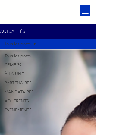
ACTUALITÉS
Tous les posts
Tous les posts
CPME 39
À LA UNE
PARTENAIRES
MANDATAIRES
ADHÉRENTS
ÉVÉNEMENTS